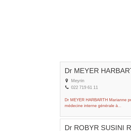
Dr MEYER HARBART
Meyrin
022 719 61 11
Dr MEYER HARBARTH Marianne prati
médecine interne générale à...
Dr ROBYR SUSINI R