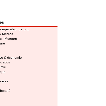
ies
Comparateur de prix
 / Médias
s , Moteurs
ture
e & économie
et ados
omie
ique
oisirs
 beauté
e