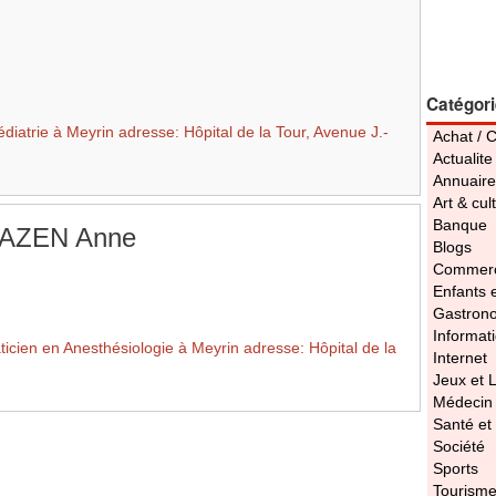
Catégor
iatrie à Meyrin adresse: Hôpital de la Tour, Avenue J.-
Achat / 
Actualite
Annuaire
Art & cul
Banque
AZEN Anne
Blogs
Commerc
Enfants 
Gastron
Informat
en en Anesthésiologie à Meyrin adresse: Hôpital de la
Internet
Jeux et L
Médecin
Santé et
Société
Sports
Tourism