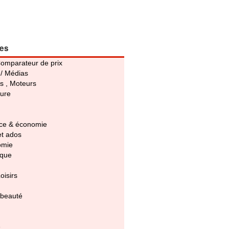
ies
Comparateur de prix
 / Médias
s , Moteurs
ture
e & économie
et ados
omie
ique
oisirs
 beauté
e