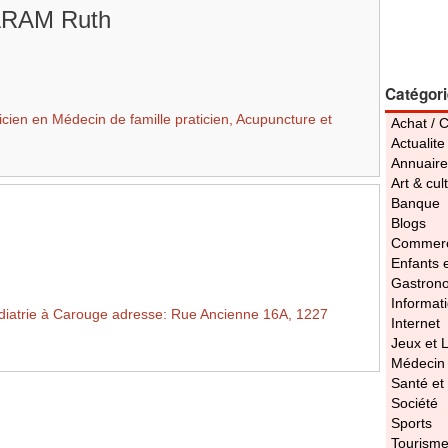
RAM Ruth
Catégor
n en Médecin de famille praticien, Acupuncture et
Achat / 
.
Actualite
Annuaire
Art & cul
Banque
Blogs
Commerc
Enfants 
Gastron
Informat
iatrie à Carouge adresse: Rue Ancienne 16A, 1227
Internet
Jeux et L
Médecin
Santé et
Société
Sports
Tourism