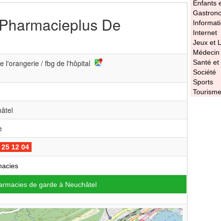
Enfants 
Gastron
Pharmacieplus De
Informat
Internet
Jeux et L
Médecin
 l'orangerie / fbg de l'hôpital
Santé et
Société
Sports
Tourism
âtel
e
 25 12 04
acies
armacies de garde à Neuchâtel