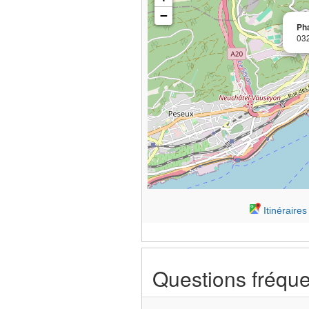
−
Ph
03
Itinéraire
Questions fréqu