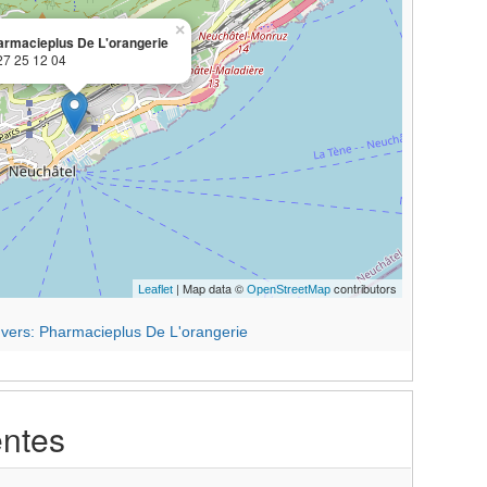
×
armacieplus De L'orangerie
27 25 12 04
| Map data ©
contributors
Leaflet
OpenStreetMap
s vers: Pharmacieplus De L'orangerie
entes