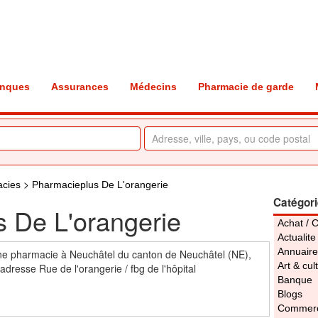
nques
Assurances
Médecins
Pharmacie de garde
>
acies
Pharmacieplus De L'orangerie
Catégor
 De L'orangerie
Achat / 
Actualite
Annuaire
ne pharmacie à Neuchâtel du canton de Neuchâtel (NE),
Art & cul
resse Rue de l'orangerie / fbg de l'hôpital
Banque
Blogs
Commerc