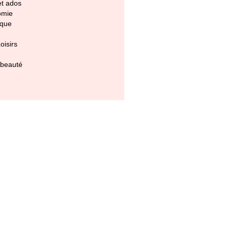
et ados
omie
ique
oisirs
 beauté
e