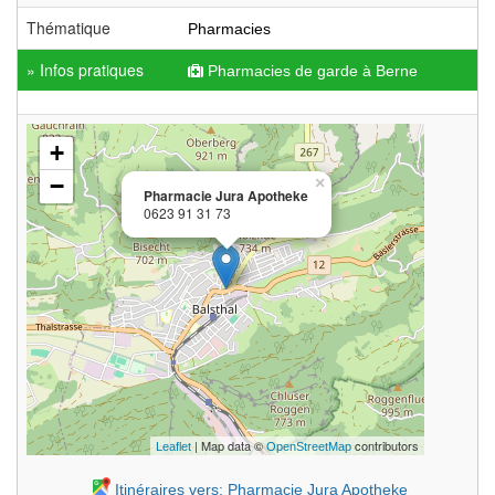
Thématique
Pharmacies
» Infos pratiques
Pharmacies de garde à Berne
+
−
×
Pharmacie Jura Apotheke
0623 91 31 73
| Map data ©
contributors
Leaflet
OpenStreetMap
Itinéraires vers: Pharmacie Jura Apotheke