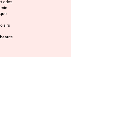
et ados
omie
ique
oisirs
 beauté
e