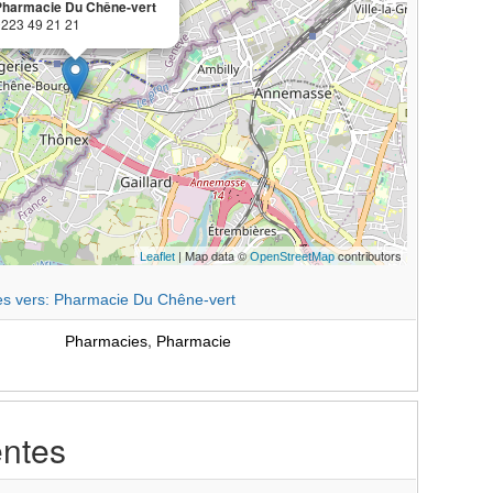
Pharmacie Du Chêne-vert
0223 49 21 21
| Map data ©
contributors
Leaflet
OpenStreetMap
res vers: Pharmacie Du Chêne-vert
,
Pharmacies
Pharmacie
entes