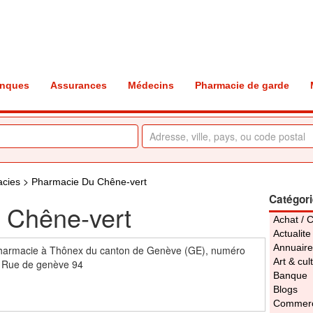
nques
Assurances
Médecins
Pharmacie de garde
>
acies
Pharmacie Du Chêne-vert
Catégor
 Chêne-vert
Achat / 
Actualite
Annuaire
harmacie à Thônex du canton de Genève (GE), numéro
Art & cul
 Rue de genève 94
Banque
Blogs
Commerc