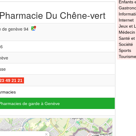
Enfants 
Gastron
Pharmacie Du Chêne-vert
Informat
Internet
Jeux et L
 de genève 94
Médecin
Santé et
Société
26
Sports
Tourism
nève
sse
23 49 21 21
rmacies
Pharmacies de garde à Genève
×