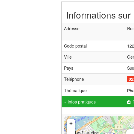
Informations sur
Adresse
Rue
Code postal
12
Ville
Ge
Pays
Sui
Téléphone
02
Thématique
Pha
» Infos pratiques
+
−