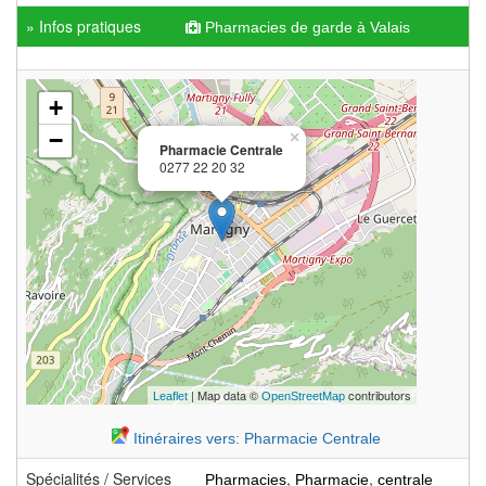
» Infos pratiques
Pharmacies de garde à Valais
+
−
×
Pharmacie Centrale
0277 22 20 32
| Map data ©
contributors
Leaflet
OpenStreetMap
Itinéraires vers: Pharmacie Centrale
Spécialités / Services
,
,
Pharmacies
Pharmacie
centrale