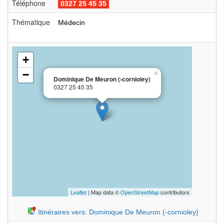
Téléphone
0327 25 45 35
Thématique
Médecin
+
−
×
Dominique De Meuron (-cornioley)
0327 25 45 35
| Map data ©
contributors
Leaflet
OpenStreetMap
Itinéraires vers: Dominique De Meuron (-cornioley)