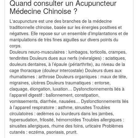
Quand consulter un Acupuncteur
Médecine Chinoise ?
L'acupuncture est une des branches de la médecine
traditionnelle chinoise, basée sur les énergies positives et
négatives. Elle repose sur un ensemble d’implantations et de
manipulations de très fines aiguilles sur divers points du
corps.
Douleurs neuro-musculaires : lumbagos, torticolis, crampes,
tendinites Douleurs dues aux nerfs (névralgies) : sciatiques,
douleurs dentaires, à l’épaule (périarthrite), au niveau de la
cage thoracique (douleur intercostale) Douleurs dues aux
rhumatismes : arthrose Douleurs organiques : maux de tête,
migraines, ulcères Douleurs traumatiques : entorse,
claquage, élongation, luxation… Dysfonctionnements liés à
l’appareil digestif : ballonnement, constipation,
vomissements, diarrhée, nausées… Dysfonctionnements liés
à l’appareil respiratoire : asthme, sinusites Troubles
circulatoires : œdèmes ou lourdeurs dans les jambes,
hypersudation, frilosité, hémorroïdes Troubles allergiques :
sinusites allergiques, rhume des foins, urticaire Problèmes
cutanés : eczéma, psoriasis, prurit.